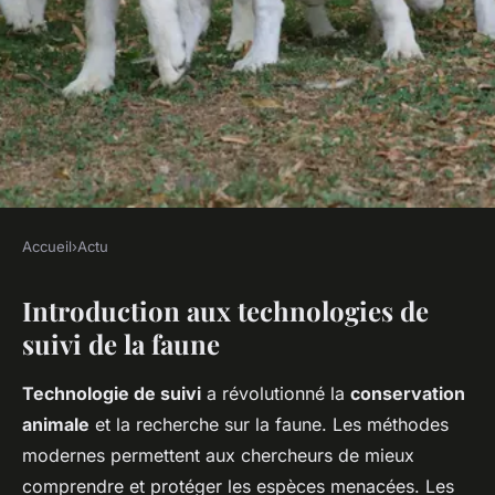
Accueil
›
Actu
ACTU
Introduction aux technologies de
Comment les chercheurs
suivi de la faune
utilisent-ils la technologie
pour suivre la faune sauvage?
Technologie de suivi
a révolutionné la
conservation
animale
et la recherche sur la faune. Les méthodes
Maria
•
2 mars 2025
•
6 min de lecture
modernes permettent aux chercheurs de mieux
comprendre et protéger les espèces menacées. Les